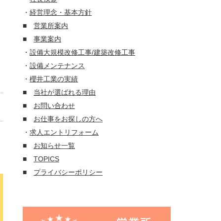
・
経営理念・基本方針
■
営業所案内
■
事業案内
・
設備大規模改修工事/建築改修工事
・
設備メンテナンス
・
櫻井工業の実績
■
当社が選ばれる理由
■
お問い合わせ
■
お仕事をお探しの方へ
・
求人エントリフォーム
■
お知らせ一覧
■
TOPICS
■
プライバシーポリシー