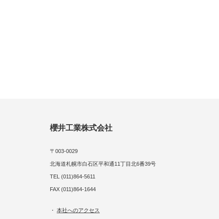
櫻井工業株式会社
〒003-0029
北海道札幌市白石区平和通11丁目北6番39号
TEL (011)864-5611
FAX (011)864-1644
・
本社へのアクセス