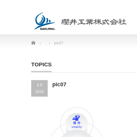
Home
pic07
TOPICS
pic07
6.9
2020