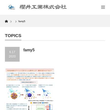
Home
famy5
TOPICS
famy5
6.17
2020