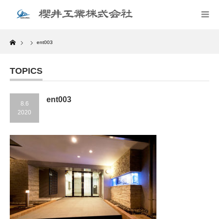
Home
ent003
TOPICS
ent003
8.6
2020